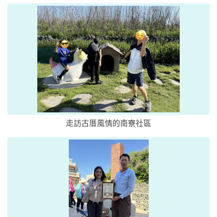
走訪古厝風情的南寮社區