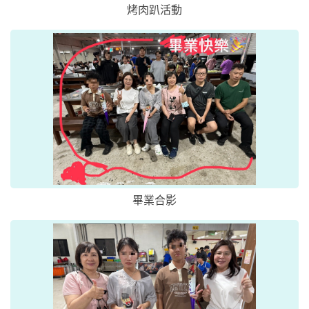
烤肉趴活動
畢業合影