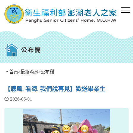
跳
到
主
要
內
容
區
塊
公布欄
:::
首頁
>
最新消息
>
公布欄
【聽風. 看海. 我們說再見】歡送畢業生
2026-06-01