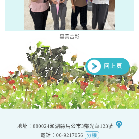
畢業合影
回上頁
移
地址︰880024澎湖縣馬公市3鄰光華123號
至
電話︰06-9217056
分機