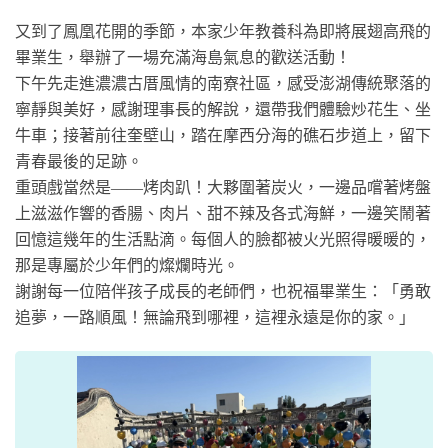
又到了鳳凰花開的季節，本家少年教養科為即將展翅高飛的
畢業生，舉辦了一場充滿海島氣息的歡送活動！
下午先走進濃濃古厝風情的南寮社區，感受澎湖傳統聚落的
寧靜與美好，感謝理事長的解說，還帶我們體驗炒花生、坐
牛車；接著前往奎壁山，踏在摩西分海的礁石步道上，留下
青春最後的足跡。
重頭戲當然是——烤肉趴！大夥圍著炭火，一邊品嚐著烤盤
上滋滋作響的香腸、肉片、甜不辣及各式海鮮，一邊笑鬧著
回憶這幾年的生活點滴。每個人的臉都被火光照得暖暖的，
那是專屬於少年們的燦爛時光。
謝謝每一位陪伴孩子成長的老師們，也祝福畢業生：「勇敢
追夢，一路順風！無論飛到哪裡，這裡永遠是你的家。」