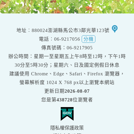
移
地址︰880024澎湖縣馬公市3鄰光華123號
至
電話︰06-9217056
分機
google
傳真號碼：06-9217905
交
辦公時間：星期一至星期五上午8時至12時，下午1時
通
30分至5時30分；星期六、日及國定例假日休息
地
建議使用 Chrome、Edge、Safari、Firefox 瀏覽器，
圖
螢幕解析度
1024 X 768 px
以上瀏覽本網站
更新日期
2026-08-07
您是第
438728
位瀏覽者
隱私權保護政策