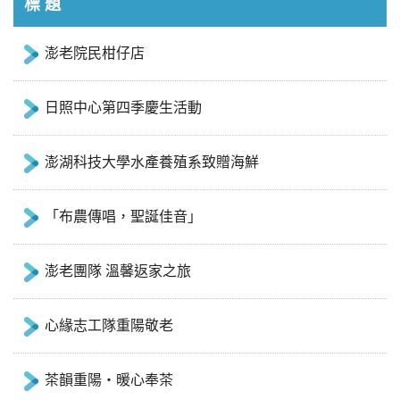
標 題
澎老院民柑仔店
日照中心第四季慶生活動
澎湖科技大學水產養殖系致贈海鮮
「布農傳唱，聖誕佳音」
澎老團隊 溫馨返家之旅
心緣志工隊重陽敬老
茶韻重陽‧暖心奉茶