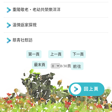
重陽敬老‧老幼共榮樂洋洋
溫情返家探視
慈青社慰訪
第一頁
上一頁
下一頁
最末頁
8/30頁
回上頁