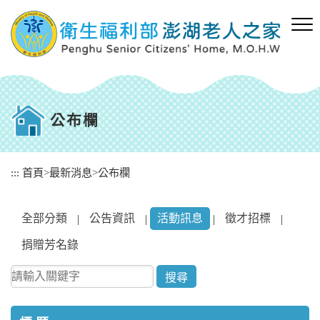
跳
到
主
要
內
容
區
塊
公布欄
:::
首頁
>
最新消息
>
公布欄
全部分類
公告資訊
活動訊息
徵才招標
|
|
|
|
捐贈芳名錄
請輸入關鍵字