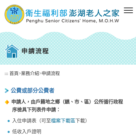
跳
到
主
要
內
容
區
塊
申請流程
:::
首頁
>
業務介紹
>
申請流程
公費或部分公費者
申請人，由戶籍地之鄉（鎮、市、區）公所循行政程
序檢具下列表件申請：
入住申請表（可至
檔案下載區
下載）
低收入戶證明