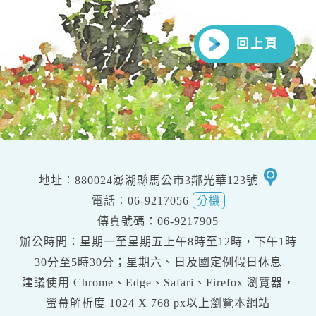
回上頁
移
地址︰880024澎湖縣馬公市3鄰光華123號
至
電話︰06-9217056
分機
google
傳真號碼：06-9217905
交
辦公時間：星期一至星期五上午8時至12時，下午1時
通
30分至5時30分；星期六、日及國定例假日休息
地
建議使用 Chrome、Edge、Safari、Firefox 瀏覽器，
圖
螢幕解析度
1024 X 768 px
以上瀏覽本網站