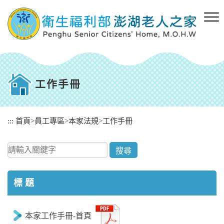
跳
到
主
要
內
容
區
塊
工作手冊
:::
首頁
>
員工專區
>
本家法規
>
工作手冊
請輸入關鍵字
標 題
本家工作手冊-首頁