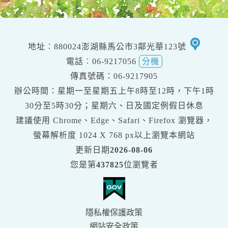
移
地址︰880024澎湖縣馬公市3鄰光華123號
至
電話︰06-9217056
分機
google
傳真號碼：06-9217905
交
辦公時間：星期一至星期五上午8時至12時，下午1時
通
30分至5時30分；星期六、日及國定例假日休息
地
建議使用 Chrome、Edge、Safari、Firefox 瀏覽器，
圖
螢幕解析度
1024 X 768 px
以上瀏覽本網站
更新日期
2026-08-06
您是第
437825
位瀏覽者
隱私權保護政策
網站安全政策