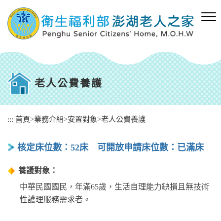
跳
到
主
要
內
容
區
塊
老人公費養護
:::
首頁
>
業務介紹
>
安置對象
>
老人公費養護
核定床位數：52床 可開放申請床位數：已滿床
養護對象：
中華民國國民，年滿65歲，生活自理能力缺損且無技術
性護理服務需求者。